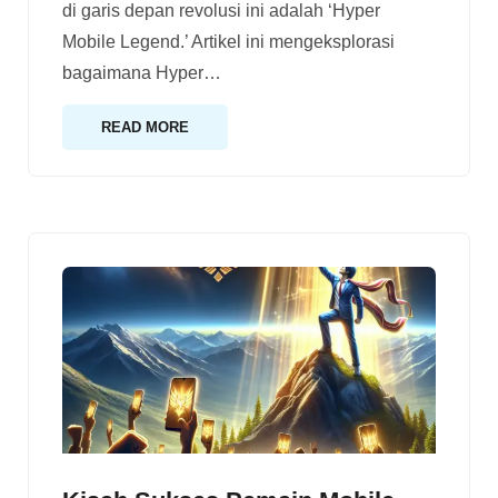
di garis depan revolusi ini adalah ‘Hyper
Mobile Legend.’ Artikel ini mengeksplorasi
bagaimana Hyper
…
READ MORE