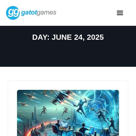
Skip
to
content
DAY:
JUNE 24, 2025