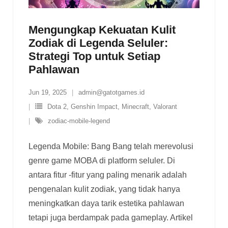
Mengungkap Kekuatan Kulit
Zodiak di Legenda Seluler:
Strategi Top untuk Setiap
Pahlawan
Jun 19, 2025
admin@gatotgames.id
Dota 2
,
Genshin Impact
,
Minecraft
,
Valorant
zodiac-mobile-legend
Legenda Mobile: Bang Bang telah merevolusi
genre game MOBA di platform seluler. Di
antara fitur -fitur yang paling menarik adalah
pengenalan kulit zodiak, yang tidak hanya
meningkatkan daya tarik estetika pahlawan
tetapi juga berdampak pada gameplay. Artikel