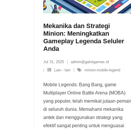
Mekanika dan Strategi
Minion: Meningkatkan
Gameplay Legenda Seluler
Anda
Jul 31, 2025
admin@gatotgames.id
Lain - lain
minion-mobile-legend
Mobile Legends: Bang Bang, game
Multiplayer Online Battle Arena (MOBA)
yang populer, telah memikat jutaan pemai
di seluruh dunia. Memahami mekanika
antek dan menggunakan strategi yang
efektif sangat penting untuk menguasai