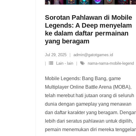
Sorotan Pahlawan di Mobile
Legends: A Deep menyelam
ke dalam daftar permainan
yang beragam
Jul 29, 2025
admin@gatotgames.id
Lain - lain
nama-nama-mobile-legend
Mobile Legends: Bang Bang, game
Multiplayer Online Battle Arena (MOBA),
telah merebut hati jutaan orang di seluruh
dunia dengan gameplay yang menawan
dan daftar karakter yang beragam. Denga
lebih dari seratus pahlawan untuk dipilih,
pemain menemukan diri mereka tenggela