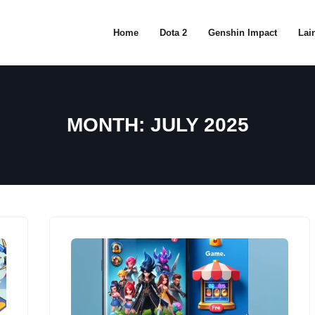
Home
Dota 2
Genshin Impact
Lain
MONTH:
JULY 2025