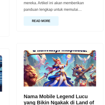
mereka. Artikel ini akan memberikan
panduan lengkap untuk memulai
…
READ MORE
Nama Mobile Legend Lucu
yang Bikin Ngakak di Land of