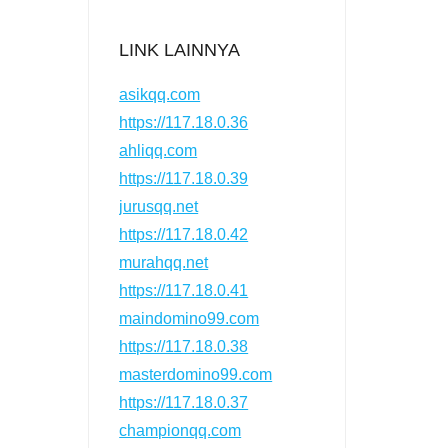
LINK LAINNYA
asikqq.com
https://117.18.0.36
ahliqq.com
https://117.18.0.39
jurusqq.net
https://117.18.0.42
murahqq.net
https://117.18.0.41
maindomino99.com
https://117.18.0.38
masterdomino99.com
https://117.18.0.37
championqq.com