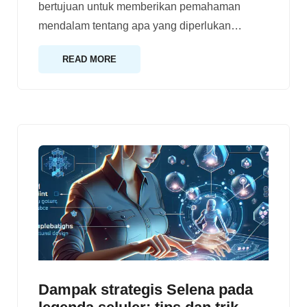
bertujuan untuk memberikan pemahaman
mendalam tentang apa yang diperlukan
…
READ MORE
Dampak strategis Selena pada