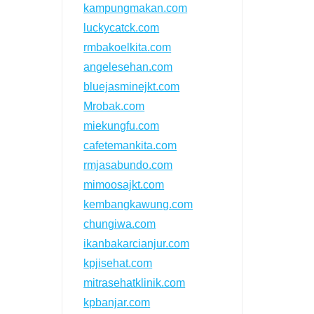
kampungmakan.com
luckycatck.com
rmbakoelkita.com
angelesehan.com
bluejasminejkt.com
Mrobak.com
miekungfu.com
cafetemankita.com
rmjasabundo.com
mimoosajkt.com
kembangkawung.com
chungiwa.com
ikanbakarcianjur.com
kpjisehat.com
mitrasehatklinik.com
kpbanjar.com