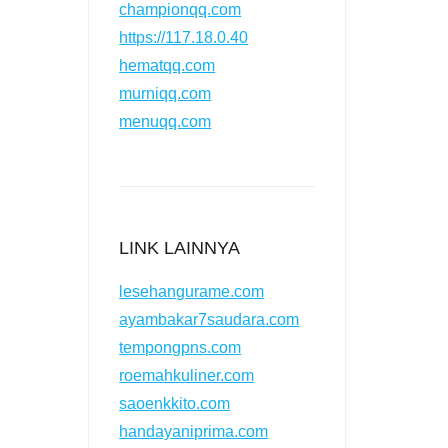
championqq.com
https://117.18.0.40
hematqq.com
murniqq.com
menuqq.com
LINK LAINNYA
lesehangurame.com
ayambakar7saudara.com
tempongpns.com
roemahkuliner.com
saoenkkito.com
handayaniprima.com