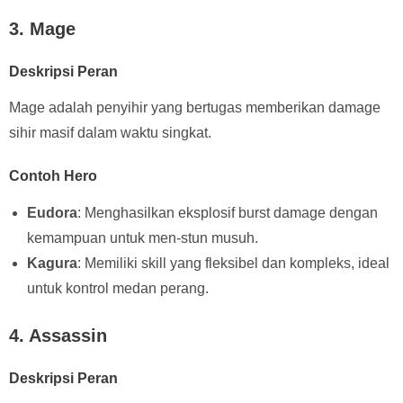
3. Mage
Deskripsi Peran
Mage adalah penyihir yang bertugas memberikan damage
sihir masif dalam waktu singkat.
Contoh Hero
Eudora
: Menghasilkan eksplosif burst damage dengan
kemampuan untuk men-stun musuh.
Kagura
: Memiliki skill yang fleksibel dan kompleks, ideal
untuk kontrol medan perang.
4. Assassin
Deskripsi Peran