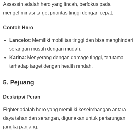
Assassin adalah hero yang lincah, berfokus pada
mengeliminasi target prioritas tinggi dengan cepat.
Contoh Hero
Lancelot
: Memiliki mobilitas tinggi dan bisa menghindari
serangan musuh dengan mudah.
Karina
: Menyerang dengan damage tinggi, terutama
terhadap target dengan health rendah.
5. Pejuang
Deskripsi Peran
Fighter adalah hero yang memiliki keseimbangan antara
daya tahan dan serangan, digunakan untuk pertarungan
jangka panjang.