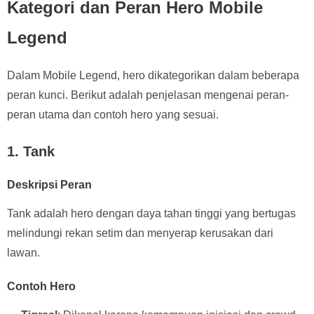
Kategori dan Peran Hero Mobile
Legend
Dalam Mobile Legend, hero dikategorikan dalam beberapa
peran kunci. Berikut adalah penjelasan mengenai peran-
peran utama dan contoh hero yang sesuai.
1. Tank
Deskripsi Peran
Tank adalah hero dengan daya tahan tinggi yang bertugas
melindungi rekan setim dan menyerap kerusakan dari
lawan.
Contoh Hero