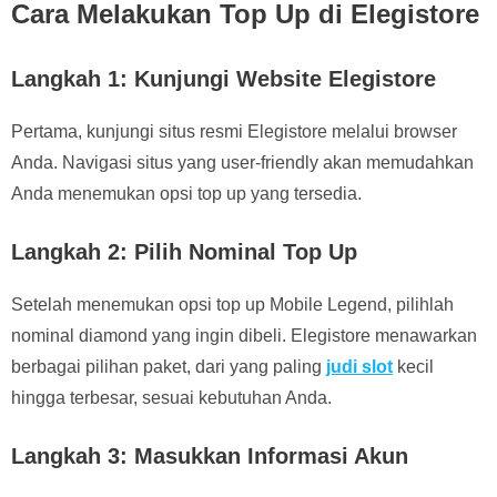
Cara Melakukan Top Up di Elegistore
Langkah 1: Kunjungi Website Elegistore
Pertama, kunjungi situs resmi Elegistore melalui browser
Anda. Navigasi situs yang user-friendly akan memudahkan
Anda menemukan opsi top up yang tersedia.
Langkah 2: Pilih Nominal Top Up
Setelah menemukan opsi top up Mobile Legend, pilihlah
nominal diamond yang ingin dibeli. Elegistore menawarkan
berbagai pilihan paket, dari yang paling
judi slot
kecil
hingga terbesar, sesuai kebutuhan Anda.
Langkah 3: Masukkan Informasi Akun