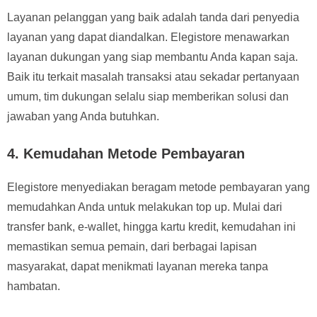
Layanan pelanggan yang baik adalah tanda dari penyedia
layanan yang dapat diandalkan. Elegistore menawarkan
layanan dukungan yang siap membantu Anda kapan saja.
Baik itu terkait masalah transaksi atau sekadar pertanyaan
umum, tim dukungan selalu siap memberikan solusi dan
jawaban yang Anda butuhkan.
4. Kemudahan Metode Pembayaran
Elegistore menyediakan beragam metode pembayaran yang
memudahkan Anda untuk melakukan top up. Mulai dari
transfer bank, e-wallet, hingga kartu kredit, kemudahan ini
memastikan semua pemain, dari berbagai lapisan
masyarakat, dapat menikmati layanan mereka tanpa
hambatan.