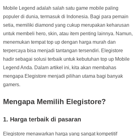
Mobile Legend adalah salah satu game mobile paling
populer di dunia, termasuk di Indonesia. Bagi para pemain
setia, memiliki diamond yang cukup merupakan keharusan
untuk membeli hero, skin, atau item penting lainnya. Namun,
menemukan tempat top up dengan harga murah dan
terpercaya bisa menjadi tantangan tersendiri. Elegistore
hadir sebagai solusi terbaik untuk kebutuhan top up Mobile
Legend Anda. Dalam artikel ini, kita akan membahas
mengapa Elegistore menjadi pilihan utama bagi banyak
gamers.
Mengapa Memilih Elegistore?
1. Harga terbaik di pasaran
Elegistore menawarkan harga yang sangat kompetitif