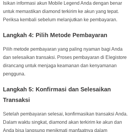
Isikan informasi akun Mobile Legend Anda dengan benar
untuk memastikan diamond terkirim ke akun yang tepat.
Periksa kembali sebelum melanjutkan ke pembayaran.
Langkah 4: Pilih Metode Pembayaran
Pilih metode pembayaran yang paling nyaman bagi Anda
dan selesaikan transaksi. Proses pembayaran di Elegistore
dirancang untuk menjaga keamanan dan kenyamanan
pengguna.
Langkah 5: Konfirmasi dan Selesaikan
Transaksi
Setelah pembayaran selesai, konfirmasikan transaksi Anda.
Dalam waktu singkat, diamond akan terkirim ke akun dan
Anda bisa langsung menikmati manfaatnya dalam