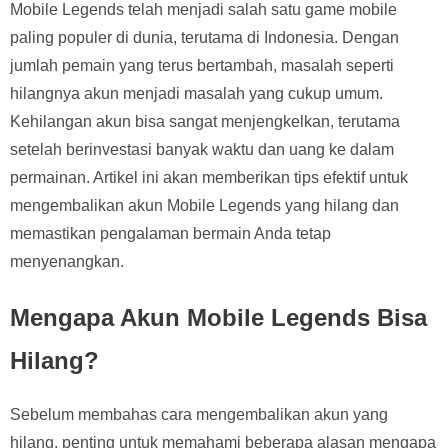
Mobile Legends telah menjadi salah satu game mobile
paling populer di dunia, terutama di Indonesia. Dengan
jumlah pemain yang terus bertambah, masalah seperti
hilangnya akun menjadi masalah yang cukup umum.
Kehilangan akun bisa sangat menjengkelkan, terutama
setelah berinvestasi banyak waktu dan uang ke dalam
permainan. Artikel ini akan memberikan tips efektif untuk
mengembalikan akun Mobile Legends yang hilang dan
memastikan pengalaman bermain Anda tetap
menyenangkan.
Mengapa Akun Mobile Legends Bisa
Hilang?
Sebelum membahas cara mengembalikan akun yang
hilang, penting untuk memahami beberapa alasan mengapa