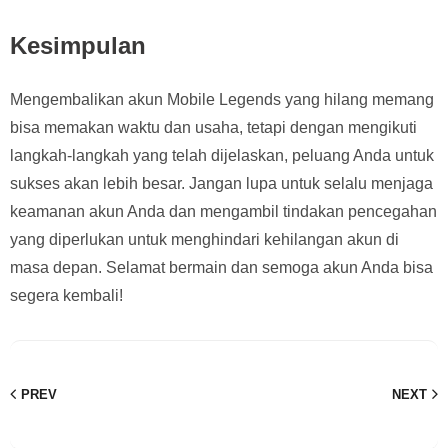
Kesimpulan
Mengembalikan akun Mobile Legends yang hilang memang
bisa memakan waktu dan usaha, tetapi dengan mengikuti
langkah-langkah yang telah dijelaskan, peluang Anda untuk
sukses akan lebih besar. Jangan lupa untuk selalu menjaga
keamanan akun Anda dan mengambil tindakan pencegahan
yang diperlukan untuk menghindari kehilangan akun di
masa depan. Selamat bermain dan semoga akun Anda bisa
segera kembali!
PREV
NEXT