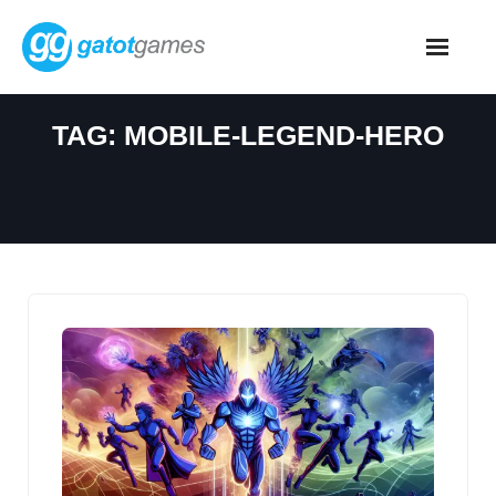
Skip
to
content
TAG:
MOBILE-LEGEND-HERO