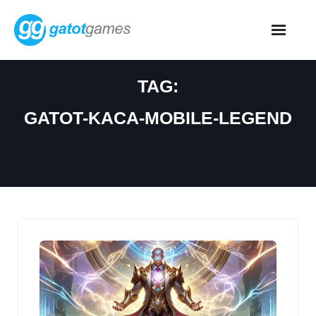
Skip
to
content
TAG:
GATOT-KACA-MOBILE-LEGEND