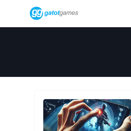
Skip
to
content