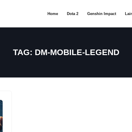
Home
Dota 2
Genshin Impact
Lain
TAG:
DM-MOBILE-LEGEND