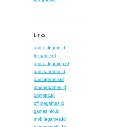
Links
androidgame.id
trikgame.id
androidgaming.id
gameandroid.id
gameiphone.id
iphonegames.id
gamepc.id
offlinegames.id
gamesinfo.id
mobilegames.id