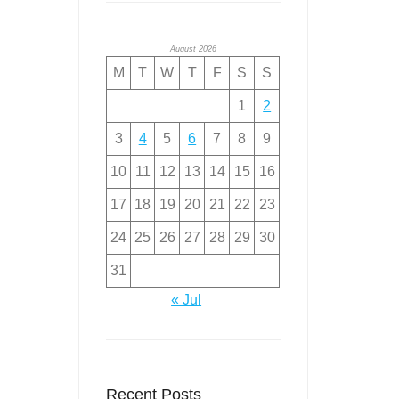
August 2026
M
T
W
T
F
S
S
1
2
3
4
5
6
7
8
9
10
11
12
13
14
15
16
17
18
19
20
21
22
23
24
25
26
27
28
29
30
31
« Jul
Recent Posts