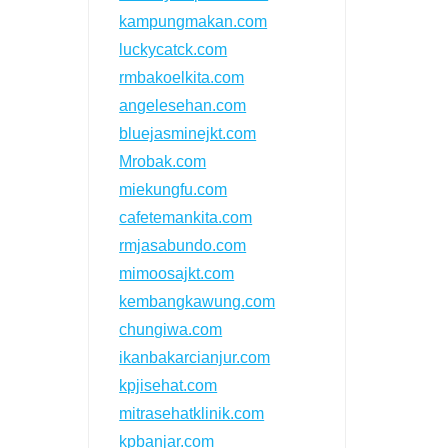
kampungmakan.com
luckycatck.com
rmbakoelkita.com
angelesehan.com
bluejasminejkt.com
Mrobak.com
miekungfu.com
cafetemankita.com
rmjasabundo.com
mimoosajkt.com
kembangkawung.com
chungiwa.com
ikanbakarcianjur.com
kpjisehat.com
mitrasehatklinik.com
kpbanjar.com