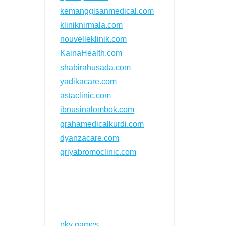
kemanggisanmedical.com
kliniknirmala.com
nouvelleklinik.com
KainaHealth.com
shabirahusada.com
yadikacare.com
astaclinic.com
ibnusinalombok.com
grahamedicalkurdi.com
dyanzacare.com
griyabromoclinic.com
pkv games