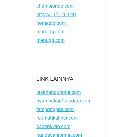
championqq.com
https://117.18.0.40
hematqq.com
murniqq.com
menuqq.com
LINK LAINNYA
lesehangurame.com
ayambakar7saudara.com
tempongpns.com
roemahkuliner.com
saoenkkito.com
handayaniprima.com