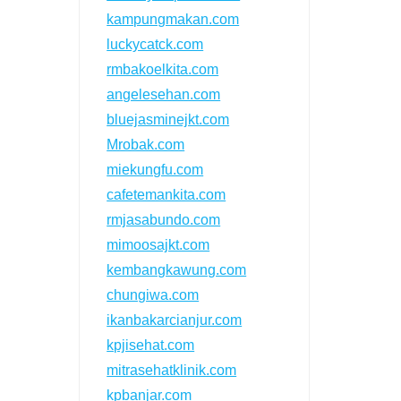
kampungmakan.com
luckycatck.com
rmbakoelkita.com
angelesehan.com
bluejasminejkt.com
Mrobak.com
miekungfu.com
cafetemankita.com
rmjasabundo.com
mimoosajkt.com
kembangkawung.com
chungiwa.com
ikanbakarcianjur.com
kpjisehat.com
mitrasehatklinik.com
kpbanjar.com