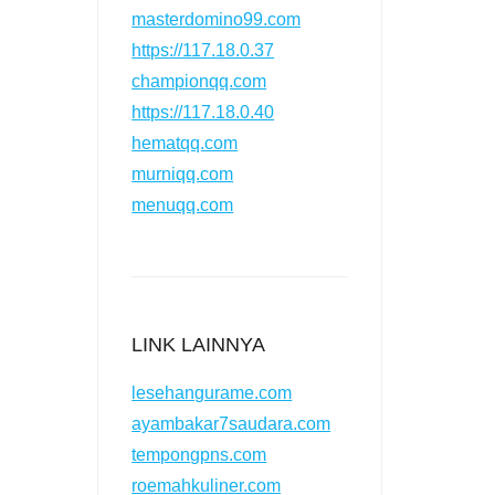
masterdomino99.com
https://117.18.0.37
championqq.com
https://117.18.0.40
hematqq.com
murniqq.com
menuqq.com
LINK LAINNYA
lesehangurame.com
ayambakar7saudara.com
tempongpns.com
roemahkuliner.com