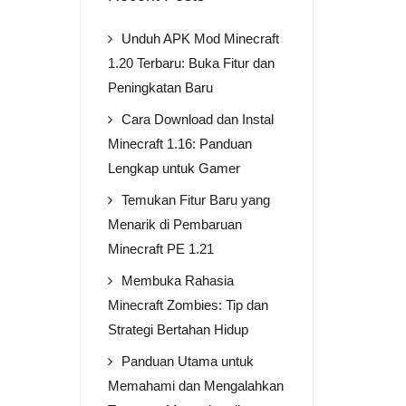
Unduh APK Mod Minecraft
1.20 Terbaru: Buka Fitur dan
Peningkatan Baru
Cara Download dan Instal
Minecraft 1.16: Panduan
Lengkap untuk Gamer
Temukan Fitur Baru yang
Menarik di Pembaruan
Minecraft PE 1.21
Membuka Rahasia
Minecraft Zombies: Tip dan
Strategi Bertahan Hidup
Panduan Utama untuk
Memahami dan Mengalahkan