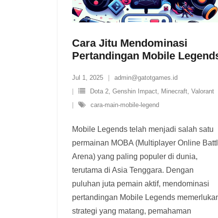
Cara Jitu Mendominasi
Pertandingan Mobile Legend
Jul 1, 2025
admin@gatotgames.id
Dota 2
,
Genshin Impact
,
Minecraft
,
Valorant
cara-main-mobile-legend
Mobile Legends telah menjadi salah satu
permainan MOBA (Multiplayer Online Batt
Arena) yang paling populer di dunia,
terutama di Asia Tenggara. Dengan
puluhan juta pemain aktif, mendominasi
pertandingan Mobile Legends memerluka
strategi yang matang, pemahaman