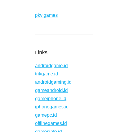
pkv games
Links
androidgame.id
trikgame.id
androidgaming.id
gameandroid.id
gameiphone.id
iphonegames.id
gamepc.id
offlinegames.id
gamesinfo.id