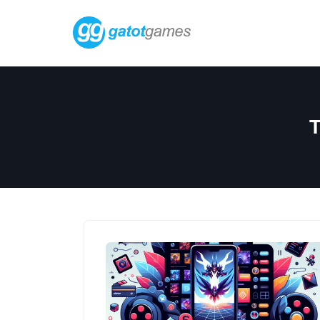
Skip
to
content