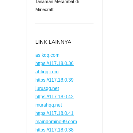
Tanaman Merambat di
Minecraft
LINK LAINNYA
asikqq.com
https://117.18.0.36
ahliqq.com
https://117.18.0.39
jurusqq.net
https://117.18.0.42
murahqq.net
https://117.18.0.41
maindomino99.com
https://117.18.0.38