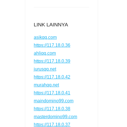
LINK LAINNYA
asikqq.com
https://117.18.0.36
ahliqq.com
https://117.18.0.39
jurusqq.net
https://117.18.0.42
murahqq.net
https://117.18.0.41
maindomino99.com
https://117.18.0.38
masterdomino99.com
https://117.18.0.37