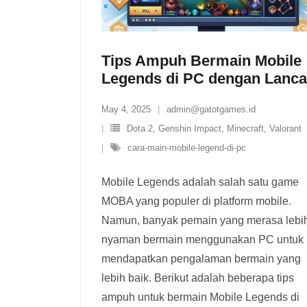
Tips Ampuh Bermain Mobile
Legends di PC dengan Lanca
May 4, 2025
admin@gatotgames.id
Dota 2
,
Genshin Impact
,
Minecraft
,
Valorant
cara-main-mobile-legend-di-pc
Mobile Legends adalah salah satu game
MOBA yang populer di platform mobile.
Namun, banyak pemain yang merasa lebi
nyaman bermain menggunakan PC untuk
mendapatkan pengalaman bermain yang
lebih baik. Berikut adalah beberapa tips
ampuh untuk bermain Mobile Legends di