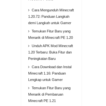
Cara Mengunduh Minecraft
1.20.72: Panduan Langkah
demi Langkah untuk Gamer
Temukan Fitur Baru yang
Menarik di Minecraft PE 1.20
Unduh APK Mod Minecraft
1.20 Terbaru: Buka Fitur dan
Peningkatan Baru
Cara Download dan Instal
Minecraft 1.16: Panduan
Lengkap untuk Gamer
Temukan Fitur Baru yang
Menarik di Pembaruan
Minecraft PE 1.21