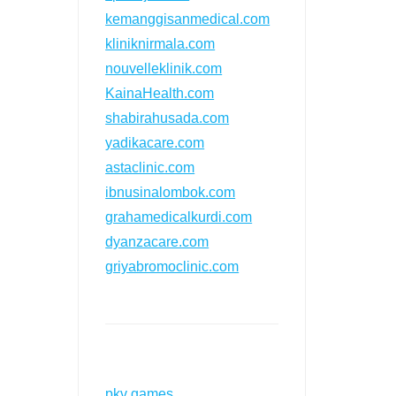
kemanggisanmedical.com
kliniknirmala.com
nouvelleklinik.com
KainaHealth.com
shabirahusada.com
yadikacare.com
astaclinic.com
ibnusinalombok.com
grahamedicalkurdi.com
dyanzacare.com
griyabromoclinic.com
pkv games