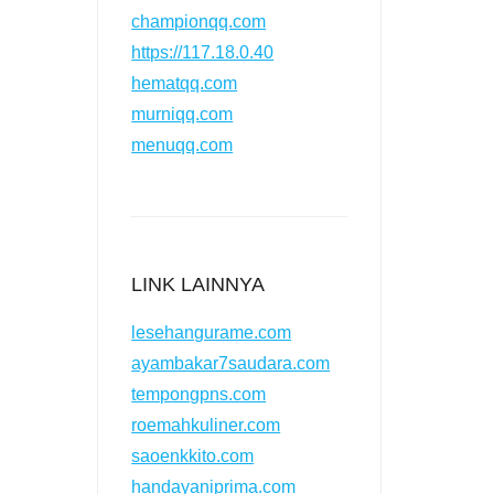
championqq.com
https://117.18.0.40
hematqq.com
murniqq.com
menuqq.com
LINK LAINNYA
lesehangurame.com
ayambakar7saudara.com
tempongpns.com
roemahkuliner.com
saoenkkito.com
handayaniprima.com