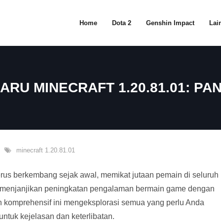
Home
Dota 2
Genshin Impact
Lain
ARU MINECRAFT 1.20.81.01: 
minecraft 1.20.81.01
erus berkembang sejak awal, memikat jutaan pemain di seluruh
1, menjanjikan peningkatan pengalaman bermain game dengan
an komprehensif ini mengeksplorasi semua yang perlu Anda
untuk kejelasan dan keterlibatan.