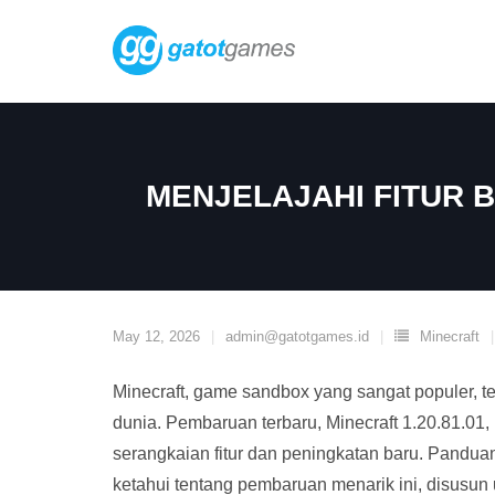
Skip
to
content
MENJELAJAHI FITUR B
May 12, 2026
admin@gatotgames.id
Minecraft
Minecraft, game sandbox yang sangat populer, t
dunia. Pembaruan terbaru, Minecraft 1.20.81.0
serangkaian fitur dan peningkatan baru. Pandu
ketahui tentang pembaruan menarik ini, disusun 