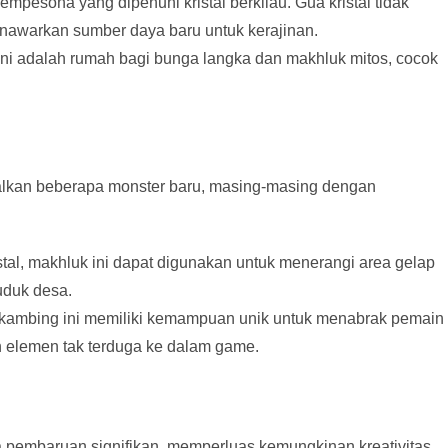
pesona yang dipenuhi kristal berkilau. Gua kristal tidak
enawarkan sumber daya baru untuk kerajinan.
ini adalah rumah bagi bunga langka dan makhluk mitos, cocok
lkan beberapa monster baru, masing-masing dengan
stal, makhluk ini dapat digunakan untuk menerangi area gelap
uduk desa.
 kambing ini memiliki kemampuan unik untuk menabrak pemain
 elemen tak terduga ke dalam game.
ma pembaruan signifikan, memperluas kemungkinan kreativitas.