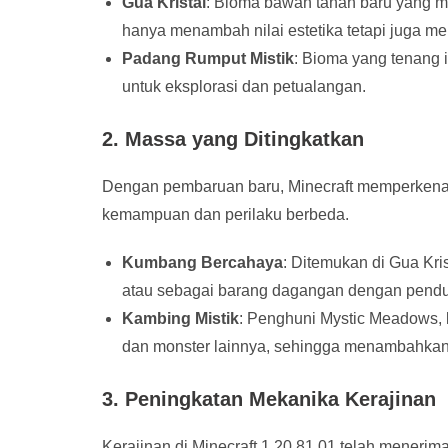
Gua Kristal
: Bioma bawah tanah baru yang mem
hanya menambah nilai estetika tetapi juga m
Padang Rumput Mistik
: Bioma yang tenang 
untuk eksplorasi dan petualangan.
2. Massa yang Ditingkatkan
Dengan pembaruan baru, Minecraft memperkena
kemampuan dan perilaku berbeda.
Kumbang Bercahaya
: Ditemukan di Gua Kri
atau sebagai barang dagangan dengan pend
Kambing Mistik
: Penghuni Mystic Meadows,
dan monster lainnya, sehingga menambahkan
3. Peningkatan Mekanika Kerajinan
Kerajinan di Minecraft 1.20.81.01 telah meneri