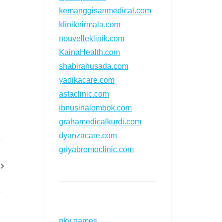
kemanggisanmedical.com
kliniknirmala.com
nouvelleklinik.com
KainaHealth.com
shabirahusada.com
yadikacare.com
astaclinic.com
ibnusinalombok.com
grahamedicalkurdi.com
dyanzacare.com
griyabromoclinic.com
pkv games