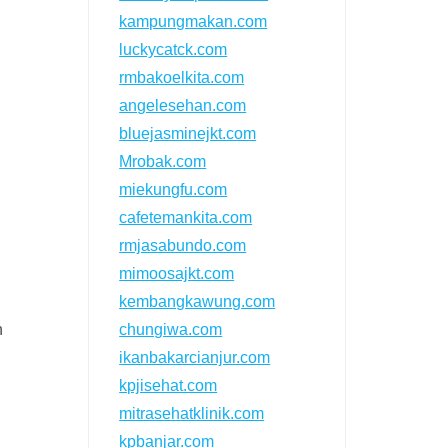
kampungmakan.com
luckycatck.com
rmbakoelkita.com
angelesehan.com
bluejasminejkt.com
Mrobak.com
miekungfu.com
cafetemankita.com
rmjasabundo.com
mimoosajkt.com
kembangkawung.com
n
chungiwa.com
ikanbakarcianjur.com
kpjisehat.com
mitrasehatklinik.com
kpbanjar.com