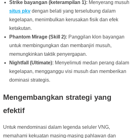
Strike bayangan (keterampilan 1):
Menyerang musuh
situs pkv
dengan belati yang terselubung dalam
kegelapan, menimbulkan kerusakan fisik dan efek
ketakutan.
Phantom Mirage (Skill 2):
Panggilan klon bayangan
untuk membingungkan dan membanjiri musuh,
memungkinkan taktik penyergapan.
Nightfall (Ultimate):
Menyelimuti medan perang dalam
kegelapan, mengganggu visi musuh dan memberikan
dominasi strategis.
Mengembangkan strategi yang
efektif
Untuk mendominasi dalam legenda seluler VNG,
memahami kekuatan masing-masing pahlawan dan