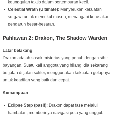
keunggulan taktis dalam pertempuran kecil.
Celestial Wrath (Ultimate):
Menyerukan kekuatan
surgawi untuk memukul musuh, menangani kerusakan
pengaruh besar-besaran.
Pahlawan 2: Drakon, The Shadow Warden
Latar belakang
Drakon adalah sosok misterius yang penuh dengan sihir
bayangan. Suatu kali anggota yang hilang, dia sekarang
berjalan di jalan soliter, menggunakan kekuatan gelapnya
untuk keadilan yang baik dan cepat.
Kemampuan
Eclipse Step (pasif):
Drakon dapat fase melalui
hambatan, memberinya navigasi peta yang unggul.