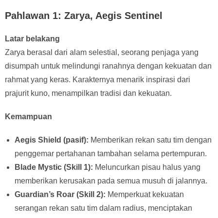
Pahlawan 1: Zarya, Aegis Sentinel
Latar belakang
Zarya berasal dari alam selestial, seorang penjaga yang
disumpah untuk melindungi ranahnya dengan kekuatan dan
rahmat yang keras. Karakternya menarik inspirasi dari
prajurit kuno, menampilkan tradisi dan kekuatan.
Kemampuan
Aegis Shield (pasif):
Memberikan rekan satu tim dengan
penggemar pertahanan tambahan selama pertempuran.
Blade Mystic (Skill 1):
Meluncurkan pisau halus yang
memberikan kerusakan pada semua musuh di jalannya.
Guardian’s Roar (Skill 2):
Memperkuat kekuatan
serangan rekan satu tim dalam radius, menciptakan