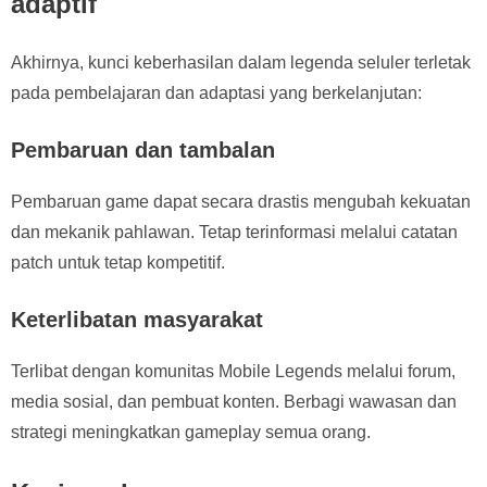
adaptif
Akhirnya, kunci keberhasilan dalam legenda seluler terletak
pada pembelajaran dan adaptasi yang berkelanjutan:
Pembaruan dan tambalan
Pembaruan game dapat secara drastis mengubah kekuatan
dan mekanik pahlawan. Tetap terinformasi melalui catatan
patch untuk tetap kompetitif.
Keterlibatan masyarakat
Terlibat dengan komunitas Mobile Legends melalui forum,
media sosial, dan pembuat konten. Berbagi wawasan dan
strategi meningkatkan gameplay semua orang.