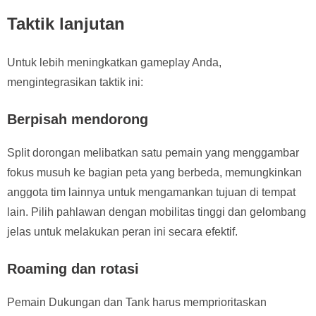
Taktik lanjutan
Untuk lebih meningkatkan gameplay Anda,
mengintegrasikan taktik ini:
Berpisah mendorong
Split dorongan melibatkan satu pemain yang menggambar
fokus musuh ke bagian peta yang berbeda, memungkinkan
anggota tim lainnya untuk mengamankan tujuan di tempat
lain. Pilih pahlawan dengan mobilitas tinggi dan gelombang
jelas untuk melakukan peran ini secara efektif.
Roaming dan rotasi
Pemain Dukungan dan Tank harus memprioritaskan