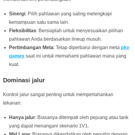
Sinergi
: Pilih pahlawan yang saling melengkapi
kemampuan satu sama lain.
Fleksibilitas
: Bersiaplah untuk menyesuaikan pilihan
pahlawan Anda berdasarkan lineup musuh.
Pertimbangan Meta
: Tetap diperbarui dengan meta
pkv
games
saat ini untuk memahami pahlawan mana yang
kuat.
Dominasi jalur
Kontrol jalur sangat penting untuk mempertahankan
tekanan:
Hanya jalur
: Biasanya ditempati oleh pejuang atau tank
yang dapat menangani skenario 1V1.
Mid Lane
: Biasanya dikendalikan oleh penyihir dengan