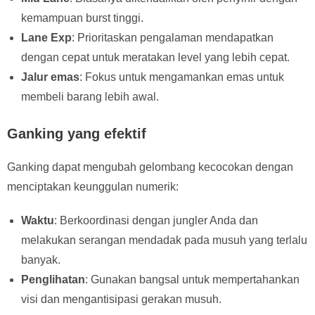
kemampuan burst tinggi.
Lane Exp
: Prioritaskan pengalaman mendapatkan
dengan cepat untuk meratakan level yang lebih cepat.
Jalur emas
: Fokus untuk mengamankan emas untuk
membeli barang lebih awal.
Ganking yang efektif
Ganking dapat mengubah gelombang kecocokan dengan
menciptakan keunggulan numerik:
Waktu
: Berkoordinasi dengan jungler Anda dan
melakukan serangan mendadak pada musuh yang terlalu
banyak.
Penglihatan
: Gunakan bangsal untuk mempertahankan
visi dan mengantisipasi gerakan musuh.