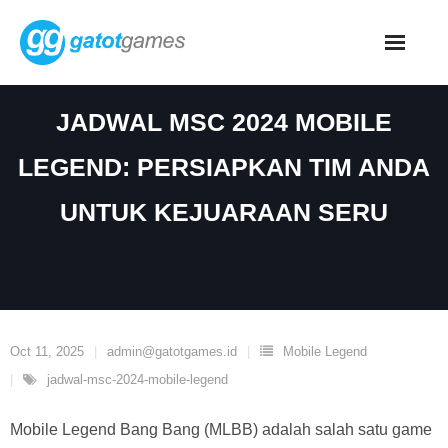
Skip
to
content
JADWAL MSC 2024 MOBILE
LEGEND: PERSIAPKAN TIM ANDA
UNTUK KEJUARAAN SERU
Oct 11, 2025
admin@gatotgames.id
Mobile Legend
jadwal-msc-2024-mobile-legend
Mobile Legend Bang Bang (MLBB) adalah salah satu game