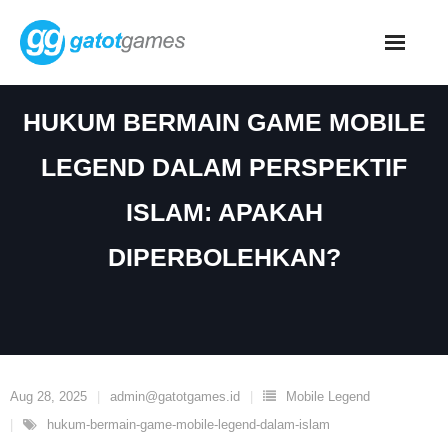
Skip
to
content
HUKUM BERMAIN GAME MOBILE
LEGEND DALAM PERSPEKTIF
ISLAM: APAKAH
DIPERBOLEHKAN?
Aug 28, 2025
admin@gatotgames.id
Mobile Legend
hukum-bermain-game-mobile-legend-dalam-islam