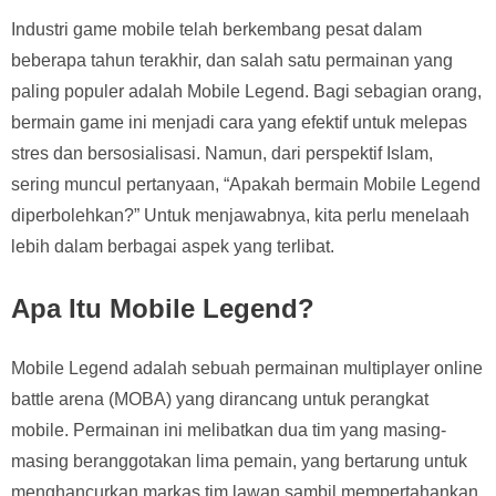
Industri game mobile telah berkembang pesat dalam
beberapa tahun terakhir, dan salah satu permainan yang
paling populer adalah Mobile Legend. Bagi sebagian orang,
bermain game ini menjadi cara yang efektif untuk melepas
stres dan bersosialisasi. Namun, dari perspektif Islam,
sering muncul pertanyaan, “Apakah bermain Mobile Legend
diperbolehkan?” Untuk menjawabnya, kita perlu menelaah
lebih dalam berbagai aspek yang terlibat.
Apa Itu Mobile Legend?
Mobile Legend adalah sebuah permainan multiplayer online
battle arena (MOBA) yang dirancang untuk perangkat
mobile. Permainan ini melibatkan dua tim yang masing-
masing beranggotakan lima pemain, yang bertarung untuk
menghancurkan markas tim lawan sambil mempertahankan