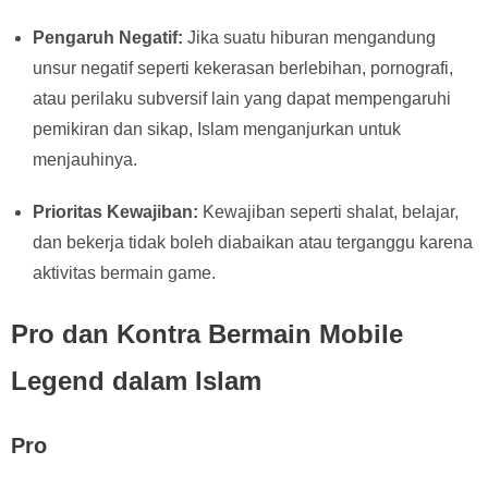
Pengaruh Negatif:
Jika suatu hiburan mengandung
unsur negatif seperti kekerasan berlebihan, pornografi,
atau perilaku subversif lain yang dapat mempengaruhi
pemikiran dan sikap, Islam menganjurkan untuk
menjauhinya.
Prioritas Kewajiban:
Kewajiban seperti shalat, belajar,
dan bekerja tidak boleh diabaikan atau terganggu karena
aktivitas bermain game.
Pro dan Kontra Bermain Mobile
Legend dalam Islam
Pro