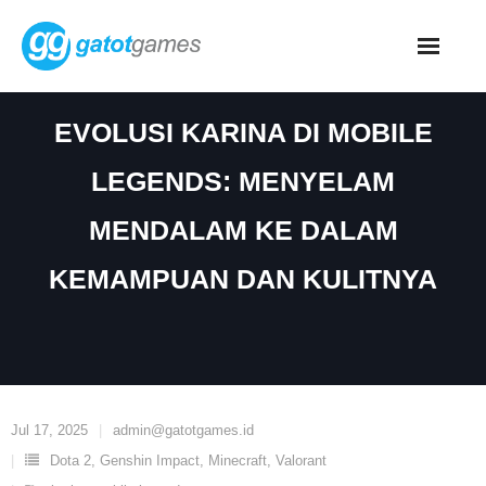
Skip
to
content
EVOLUSI KARINA DI MOBILE
LEGENDS: MENYELAM
MENDALAM KE DALAM
KEMAMPUAN DAN KULITNYA
Jul 17, 2025
admin@gatotgames.id
Dota 2
,
Genshin Impact
,
Minecraft
,
Valorant