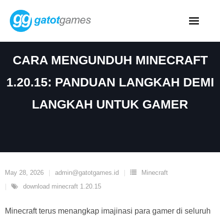
Skip
to
content
CARA MENGUNDUH MINECRAFT
1.20.15: PANDUAN LANGKAH DEMI
LANGKAH UNTUK GAMER
May 28, 2026
admin@gatotgames.id
Minecraft
download minecraft 1.20.15
Minecraft terus menangkap imajinasi para gamer di seluruh