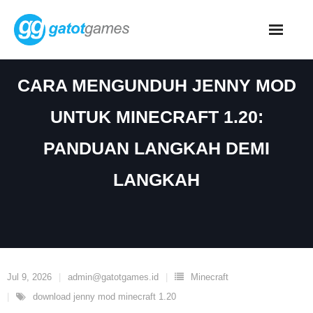
Skip
to
content
CARA MENGUNDUH JENNY MOD
UNTUK MINECRAFT 1.20:
PANDUAN LANGKAH DEMI
LANGKAH
Jul 9, 2026
admin@gatotgames.id
Minecraft
download jenny mod minecraft 1.20