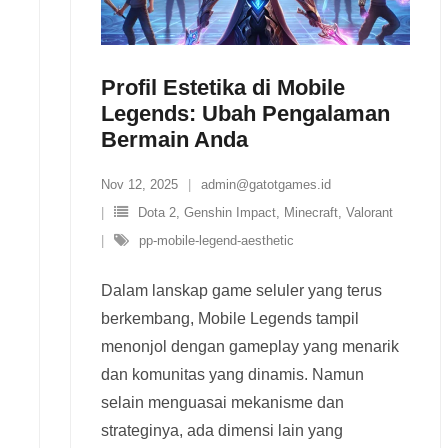
Profil Estetika di Mobile
Legends: Ubah Pengalaman
Bermain Anda
Nov 12, 2025
admin@gatotgames.id
Dota 2
,
Genshin Impact
,
Minecraft
,
Valorant
pp-mobile-legend-aesthetic
Dalam lanskap game seluler yang terus
berkembang, Mobile Legends tampil
menonjol dengan gameplay yang menarik
dan komunitas yang dinamis. Namun
selain menguasai mekanisme dan
strateginya, ada dimensi lain yang