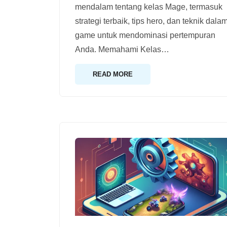
mendalam tentang kelas Mage, termasuk
strategi terbaik, tips hero, dan teknik dala
game untuk mendominasi pertempuran
Anda. Memahami Kelas
…
READ MORE