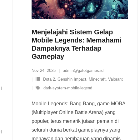
Menjelajahi Sistem Gelap
Mobile Legends: Memahami
Dampaknya Terhadap
Gameplay
Nov 24, 2025
admin@gatotgames.id
Dota 2
,
Genshin Impact
,
Minecraft
,
Valorant
i
dark-system-mobile-legend
Mobile Legends: Bang Bang, game MOBA
(Multiplayer Online Battle Arena) yang
populer, terus menarik jutaan pemain di
seluruh dunia berkat gameplaynya yang
l
menawan dan pembaruan yang dinamis.