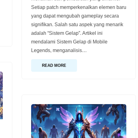
Setiap patch memperkenalkan elemen baru
yang dapat mengubah gameplay secara
signifikan. Salah satu aspek yang menarik
adalah “Sistem Gelap”. Artikel ini
mendalami Sistem Gelap di Mobile
Legends, menganalisis
…
READ MORE