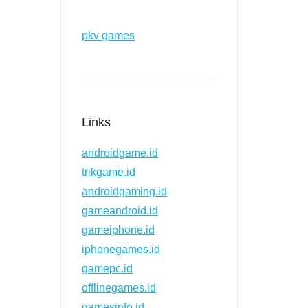
pkv games
Links
androidgame.id
trikgame.id
androidgaming.id
gameandroid.id
gameiphone.id
iphonegames.id
gamepc.id
offlinegames.id
gamesinfo.id