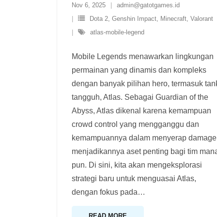
Nov 6, 2025
admin@gatotgames.id
Dota 2
,
Genshin Impact
,
Minecraft
,
Valorant
atlas-mobile-legend
Mobile Legends menawarkan lingkungan
permainan yang dinamis dan kompleks
dengan banyak pilihan hero, termasuk tan
tangguh, Atlas. Sebagai Guardian of the
Abyss, Atlas dikenal karena kemampuan
crowd control yang mengganggu dan
kemampuannya dalam menyerap damage
menjadikannya aset penting bagi tim man
pun. Di sini, kita akan mengeksplorasi
strategi baru untuk menguasai Atlas,
dengan fokus pada
…
READ MORE