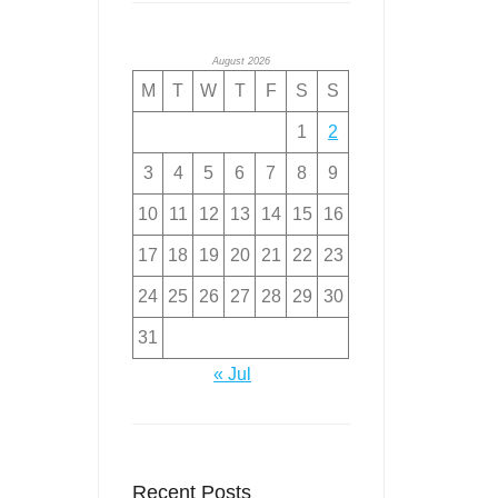
August 2026
M
T
W
T
F
S
S
1
2
3
4
5
6
7
8
9
10
11
12
13
14
15
16
17
18
19
20
21
22
23
24
25
26
27
28
29
30
31
« Jul
Recent Posts