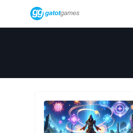
Skip
to
content