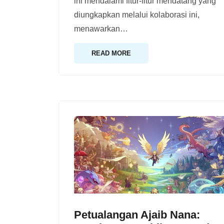
ini mendalami fitur-fitur mendatang yang
diungkapkan melalui kolaborasi ini,
menawarkan
…
READ MORE
Petualangan Ajaib Nana: