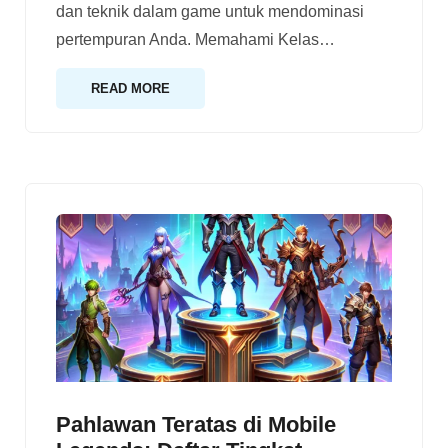
dan teknik dalam game untuk mendominasi
pertempuran Anda. Memahami Kelas
…
READ MORE
Pahlawan Teratas di Mobile