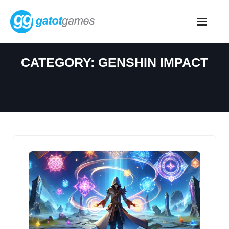
Skip
to
content
CATEGORY:
GENSHIN IMPACT