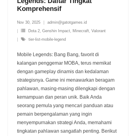
Legends: Daftar Tingkat
Komprehensif
Nov 30, 2025
admin@gatotgames.id
Dota 2
,
Genshin Impact
,
Minecraft
,
Valorant
tier-list-mobile-legend
Mobile Legends: Bang Bang, favorit di
kalangan penggemar MOBA, terus memikat
dengan gameplay dinamis dan kedalaman
strategisnya. Game ini menawarkan beragam
pahlawan, masing-masing dilengkapi dengan
kemampuan dan peran unik. Baik Anda
seorang pemula yang mencari panduan atau
pemain berpengalaman yang ingin
menyempurnakan strategi Anda, memahami
tingkatan pahlawan sangatlah penting. Berikut