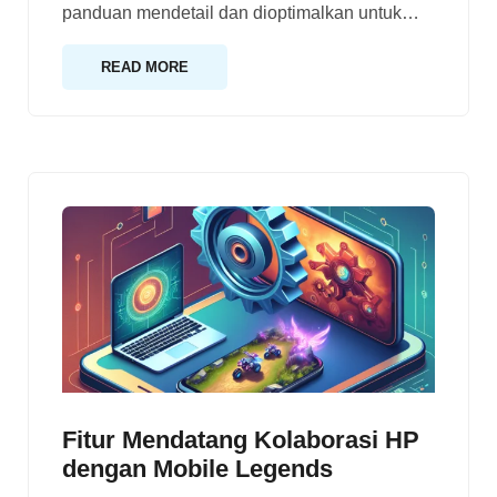
panduan mendetail dan dioptimalkan untuk
…
READ MORE
Fitur Mendatang Kolaborasi HP
dengan Mobile Legends